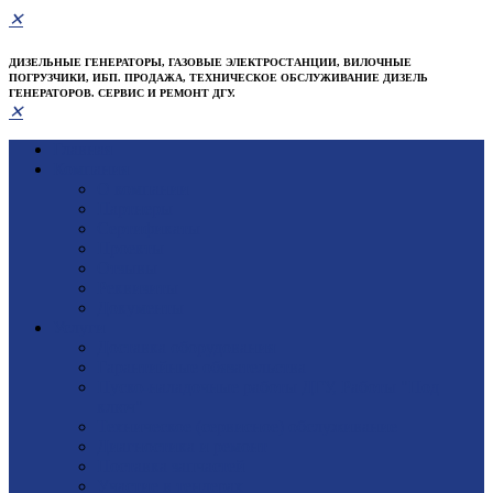
✕
ДИЗЕЛЬНЫЕ ГЕНЕРАТОРЫ, ГАЗОВЫЕ ЭЛЕКТРОСТАНЦИИ, ВИЛОЧНЫЕ
ПОГРУЗЧИКИ, ИБП. ПРОДАЖА, ТЕХНИЧЕСКОЕ ОБСЛУЖИВАНИЕ ДИЗЕЛЬ
ГЕНЕРАТОРОВ. СЕРВИС И РЕМОНТ ДГУ.
✕
Главная
Компания
О компании
Партнеры
Сертификаты
Проекты
Отзывы
Реквизиты
Документы
Услуги
Доставка оборудования
Гарантийные обязательства
Пуско-наладочные работы ДГУ, Работы "Под
ключ"
Техническое (сервисное) обслуживание
Диагностика и ремонт
Поставка запчастей
Участие в тендерах