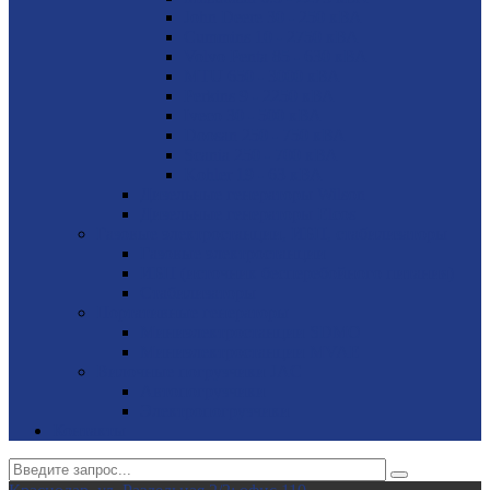
John Deere 30 - 250 кВА
Cummins 10 - 2750 кВА
Volvo Penta 85 - 630 кВА
MTU 650 - 3000 кВА
Perkins 9 - 2250 кВА
Iveco 30 - 500 кВА
Doosan 250 - 750 кВА
Scania 250 - 700 кВА
Kohler 19 - 63 кВА
Дизельные генераторы Wilson
Дизельные генераторы Elcos
Газовые электростанции, ИБП, стабилизаторы
Газовые электростанции
ИБП (источник бесперебойного питания)
Стабилизаторы
Портативные генераторы
Миниэлектростанции SDMO
Миниэлектростанции MVAE
Вилочные погрузчики JAC
Авто­погрузчики
Электро­погрузчики
Контакты