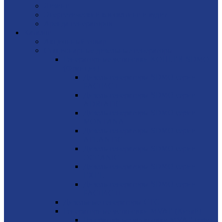
Лизинг
Энергетический консалтинг и аудит
Аренда генераторов
Каталог
Акционный товар
Стационарные дизельные генераторы
Генераторные установки KOHLER-SDMO
(Франция)
Дизель-генераторы SDMO серии
PACIFIC I
Дизель-генераторы SDMO серии
ADRIATIC
Дизель-генераторы SDMO серии
MONTANA
Дизель-генераторы SDMO серии
ATLANTIC
Дизель-генераторы SDMO серии
OCEANIC
Дизель-генераторы SDMO серии
EXEL
Дизель-генераторы SDMO серии
PACIFIC II
Дизельные генераторы CTG
Генераторные установки MVAE (Китай)
Генераторные установки MVAE серия