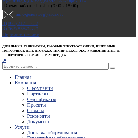
Краснодар, ул. Раздельная 2/2; офис 110
Время работы: Пн-Пт (9.00 - 18.00)
mmc-generator@yandex.ru
8 (861) 217-15-32
8 (962) 855-92-29
Перезвоните мне
ДИЗЕЛЬНЫЕ ГЕНЕРАТОРЫ, ГАЗОВЫЕ ЭЛЕКТРОСТАНЦИИ, ВИЛОЧНЫЕ
ПОГРУЗЧИКИ, ИБП. ПРОДАЖА, ТЕХНИЧЕСКОЕ ОБСЛУЖИВАНИЕ ДИЗЕЛЬ
ГЕНЕРАТОРОВ. СЕРВИС И РЕМОНТ ДГУ.
✕
Главная
Компания
О компании
Партнеры
Сертификаты
Проекты
Отзывы
Реквизиты
Документы
Услуги
Доставка оборудования