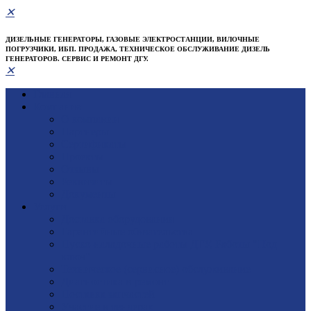
✕
ДИЗЕЛЬНЫЕ ГЕНЕРАТОРЫ, ГАЗОВЫЕ ЭЛЕКТРОСТАНЦИИ, ВИЛОЧНЫЕ
ПОГРУЗЧИКИ, ИБП. ПРОДАЖА, ТЕХНИЧЕСКОЕ ОБСЛУЖИВАНИЕ ДИЗЕЛЬ
ГЕНЕРАТОРОВ. СЕРВИС И РЕМОНТ ДГУ.
✕
Главная
Компания
О компании
Партнеры
Сертификаты
Проекты
Отзывы
Реквизиты
Документы
Услуги
Доставка оборудования
Гарантийные обязательства
Пуско-наладочные работы ДГУ, Работы "Под
ключ"
Техническое (сервисное) обслуживание
Диагностика и ремонт
Поставка запчастей
Участие в тендерах