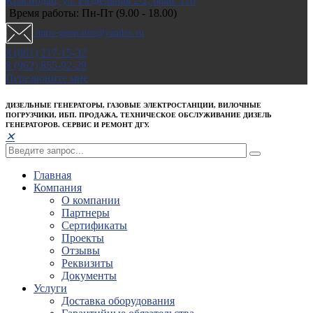
Краснодар, ул. Раздельная 2/2; офис 110
Время работы: Пн-Пт (9.00 - 18.00)
mmc-generator@yandex.ru
8 (861) 217-15-32
8 (962) 855-92-29
Перезвоните мне
ДИЗЕЛЬНЫЕ ГЕНЕРАТОРЫ, ГАЗОВЫЕ ЭЛЕКТРОСТАНЦИИ, ВИЛОЧНЫЕ
ПОГРУЗЧИКИ, ИБП. ПРОДАЖА, ТЕХНИЧЕСКОЕ ОБСЛУЖИВАНИЕ ДИЗЕЛЬ
ГЕНЕРАТОРОВ. СЕРВИС И РЕМОНТ ДГУ.
✕
Главная
Компания
О компании
Партнеры
Сертификаты
Проекты
Отзывы
Реквизиты
Документы
Услуги
Доставка оборудования