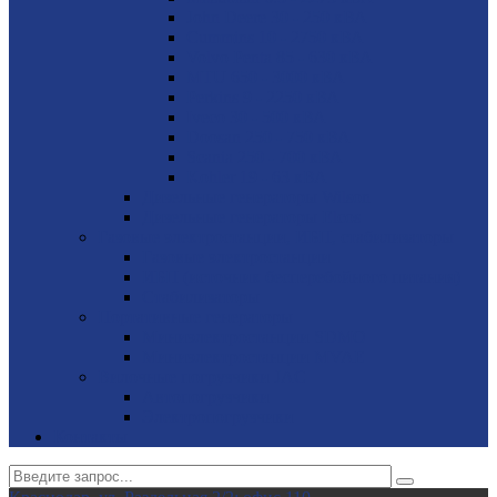
John Deere 30 - 250 кВА
Cummins 10 - 2750 кВА
Volvo Penta 85 - 630 кВА
MTU 650 - 3000 кВА
Perkins 9 - 2250 кВА
Iveco 30 - 500 кВА
Doosan 250 - 750 кВА
Scania 250 - 700 кВА
Kohler 19 - 63 кВА
Дизельные генераторы Wilson
Дизельные генераторы Elcos
Газовые электростанции, ИБП, стабилизаторы
Газовые электростанции
ИБП (источник бесперебойного питания)
Стабилизаторы
Портативные генераторы
Миниэлектростанции SDMO
Миниэлектростанции MVAE
Вилочные погрузчики JAC
Авто­погрузчики
Электро­погрузчики
Контакты