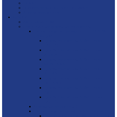
Лизинг
Энергетический консалтинг и аудит
Аренда генераторов
Каталог
Акционный товар
Стационарные дизельные генераторы
Генераторные установки KOHLER-SDMO
(Франция)
Дизель-генераторы SDMO серии
PACIFIC I
Дизель-генераторы SDMO серии
ADRIATIC
Дизель-генераторы SDMO серии
MONTANA
Дизель-генераторы SDMO серии
ATLANTIC
Дизель-генераторы SDMO серии
OCEANIC
Дизель-генераторы SDMO серии
EXEL
Дизель-генераторы SDMO серии
PACIFIC II
Дизельные генераторы CTG
Генераторные установки MVAE (Китай)
Генераторные установки MVAE серия