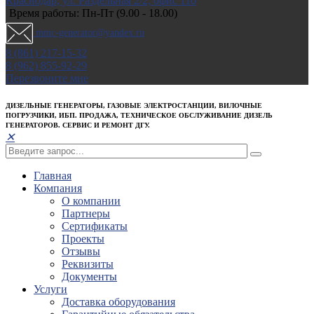
Краснодар, ул. Раздельная 2/2; офис 110
Время работы: Пн-Пт (9.00 - 18.00)
mmc-generator@yandex.ru
8 (861) 217-15-32
8 (962) 855-92-29
Перезвоните мне
ДИЗЕЛЬНЫЕ ГЕНЕРАТОРЫ, ГАЗОВЫЕ ЭЛЕКТРОСТАНЦИИ, ВИЛОЧНЫЕ
ПОГРУЗЧИКИ, ИБП. ПРОДАЖА, ТЕХНИЧЕСКОЕ ОБСЛУЖИВАНИЕ ДИЗЕЛЬ
ГЕНЕРАТОРОВ. СЕРВИС И РЕМОНТ ДГУ.
✕
Главная
Компания
О компании
Партнеры
Сертификаты
Проекты
Отзывы
Реквизиты
Документы
Услуги
Доставка оборудования