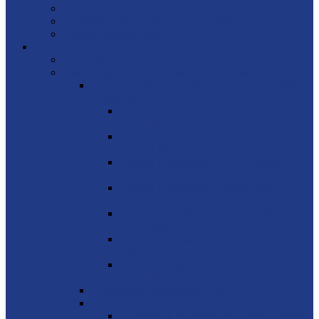
Лизинг
Энергетический консалтинг и аудит
Аренда генераторов
Каталог
Акционный товар
Стационарные дизельные генераторы
Генераторные установки KOHLER-SDMO
(Франция)
Дизель-генераторы SDMO серии
PACIFIC I
Дизель-генераторы SDMO серии
ADRIATIC
Дизель-генераторы SDMO серии
MONTANA
Дизель-генераторы SDMO серии
ATLANTIC
Дизель-генераторы SDMO серии
OCEANIC
Дизель-генераторы SDMO серии
EXEL
Дизель-генераторы SDMO серии
PACIFIC II
Дизельные генераторы CTG
Генераторные установки MVAE (Китай)
Генераторные установки MVAE серия