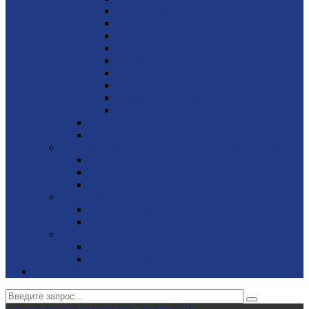
John Deere 30 - 250 кВА
Cummins 10 - 2750 кВА
Volvo Penta 85 - 630 кВА
MTU 650 - 3000 кВА
Perkins 9 - 2250 кВА
Iveco 30 - 500 кВА
Doosan 250 - 750 кВА
Scania 250 - 700 кВА
Kohler 19 - 63 кВА
Дизельные генераторы Wilson
Дизельные генераторы Elcos
Газовые электростанции, ИБП, стабилизаторы
Газовые электростанции
ИБП (источник бесперебойного питания)
Стабилизаторы
Портативные генераторы
Миниэлектростанции SDMO
Миниэлектростанции MVAE
Вилочные погрузчики JAC
Авто­погрузчики
Электро­погрузчики
Контакты