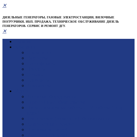
✕
ДИЗЕЛЬНЫЕ ГЕНЕРАТОРЫ, ГАЗОВЫЕ ЭЛЕКТРОСТАНЦИИ, ВИЛОЧНЫЕ
ПОГРУЗЧИКИ, ИБП. ПРОДАЖА, ТЕХНИЧЕСКОЕ ОБСЛУЖИВАНИЕ ДИЗЕЛЬ
ГЕНЕРАТОРОВ. СЕРВИС И РЕМОНТ ДГУ.
✕
Главная
Компания
О компании
Партнеры
Сертификаты
Проекты
Отзывы
Реквизиты
Документы
Услуги
Доставка оборудования
Гарантийные обязательства
Пуско-наладочные работы ДГУ, Работы "Под
ключ"
Техническое (сервисное) обслуживание
Диагностика и ремонт
Поставка запчастей
Участие в тендерах