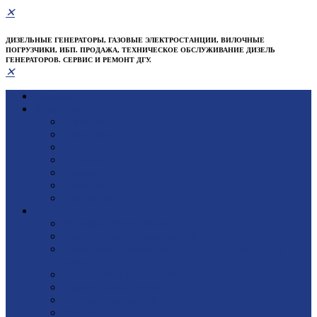
✕
ДИЗЕЛЬНЫЕ ГЕНЕРАТОРЫ, ГАЗОВЫЕ ЭЛЕКТРОСТАНЦИИ, ВИЛОЧНЫЕ
ПОГРУЗЧИКИ, ИБП. ПРОДАЖА, ТЕХНИЧЕСКОЕ ОБСЛУЖИВАНИЕ ДИЗЕЛЬ
ГЕНЕРАТОРОВ. СЕРВИС И РЕМОНТ ДГУ.
✕
Главная
Компания
О компании
Партнеры
Сертификаты
Проекты
Отзывы
Реквизиты
Документы
Услуги
Доставка оборудования
Гарантийные обязательства
Пуско-наладочные работы ДГУ, Работы "Под
ключ"
Техническое (сервисное) обслуживание
Диагностика и ремонт
Поставка запчастей
Участие в тендерах