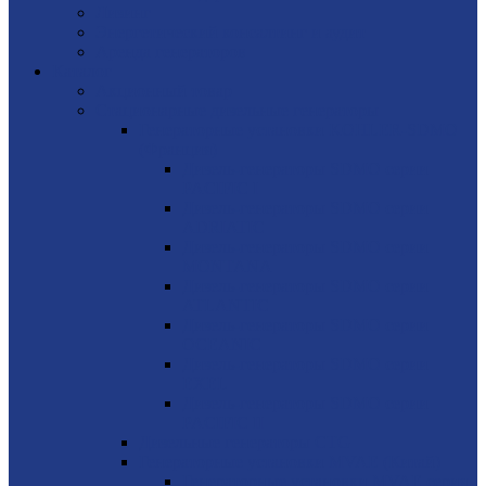
Лизинг
Энергетический консалтинг и аудит
Аренда генераторов
Каталог
Акционный товар
Стационарные дизельные генераторы
Генераторные установки KOHLER-SDMO
(Франция)
Дизель-генераторы SDMO серии
PACIFIC I
Дизель-генераторы SDMO серии
ADRIATIC
Дизель-генераторы SDMO серии
MONTANA
Дизель-генераторы SDMO серии
ATLANTIC
Дизель-генераторы SDMO серии
OCEANIC
Дизель-генераторы SDMO серии
EXEL
Дизель-генераторы SDMO серии
PACIFIC II
Дизельные генераторы CTG
Генераторные установки MVAE (Китай)
Генераторные установки MVAE серия