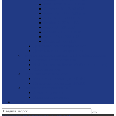
John Deere 30 - 250 кВА
Cummins 10 - 2750 кВА
Volvo Penta 85 - 630 кВА
MTU 650 - 3000 кВА
Perkins 9 - 2250 кВА
Iveco 30 - 500 кВА
Doosan 250 - 750 кВА
Scania 250 - 700 кВА
Kohler 19 - 63 кВА
Дизельные генераторы Wilson
Дизельные генераторы Elcos
Газовые электростанции, ИБП, стабилизаторы
Газовые электростанции
ИБП (источник бесперебойного питания)
Стабилизаторы
Портативные генераторы
Миниэлектростанции SDMO
Миниэлектростанции MVAE
Вилочные погрузчики JAC
Авто­погрузчики
Электро­погрузчики
Контакты