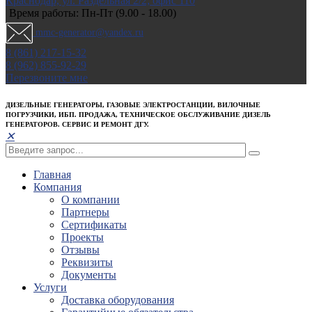
Краснодар, ул. Раздельная 2/2; офис 110
Время работы: Пн-Пт (9.00 - 18.00)
mmc-generator@yandex.ru
8 (861) 217-15-32
8 (962) 855-92-29
Перезвоните мне
ДИЗЕЛЬНЫЕ ГЕНЕРАТОРЫ, ГАЗОВЫЕ ЭЛЕКТРОСТАНЦИИ, ВИЛОЧНЫЕ
ПОГРУЗЧИКИ, ИБП. ПРОДАЖА, ТЕХНИЧЕСКОЕ ОБСЛУЖИВАНИЕ ДИЗЕЛЬ
ГЕНЕРАТОРОВ. СЕРВИС И РЕМОНТ ДГУ.
✕
Главная
Компания
О компании
Партнеры
Сертификаты
Проекты
Отзывы
Реквизиты
Документы
Услуги
Доставка оборудования