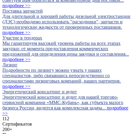
советуем Вам обратиться за компьютерной диагностикой...
подробнее >>
Поставка запчастей
Для длительной и хорошей работы дизельной электростанции
(ДЭС) необходимо использовать "расходники", запчасти и
технологические жидкости от проверенных поставщиков.
подробнее >>
Участие в тендерах
Мы гарантируем высокий уровень работы на всех этапах
закупки: от момента предоставления коммерческих
предложений для определения цены закупки и составления...
подробнее >>
Лизинг
Подробности по лизингу можно узнать у наших
специалистов, либо связавшись непосредственно со
специалистами лизинговых компаний, наших партнеров.
подробнее >>
Энергетический консалтинг и аудит
Энергетический консалтинг и аудит для нашей торгово-
сервисной компании «ММС-Кубань», как субъекта малого
бизнеса России, видится как комплексная задача...
подробнее
>>
112
Сертификатов
200
+