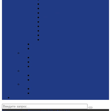
John Deere 30 - 250 кВА
Cummins 10 - 2750 кВА
Volvo Penta 85 - 630 кВА
MTU 650 - 3000 кВА
Perkins 9 - 2250 кВА
Iveco 30 - 500 кВА
Doosan 250 - 750 кВА
Scania 250 - 700 кВА
Kohler 19 - 63 кВА
Дизельные генераторы Wilson
Дизельные генераторы Elcos
Газовые электростанции, ИБП, стабилизаторы
Газовые электростанции
ИБП (источник бесперебойного питания)
Стабилизаторы
Портативные генераторы
Миниэлектростанции SDMO
Миниэлектростанции MVAE
Вилочные погрузчики JAC
Авто­погрузчики
Электро­погрузчики
Контакты