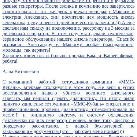
покупку, хотя постоянно ездили какие-то ребята и предлагали
разные генераторы. После звонка в компанию все завертелось
стремительно: в тот же день приехал менеджер Максим и
электрик Александр, они посчитали нам мощность дизель
генератора, цену, а через 5 дней они его подключили-))) А еще
сделали нам скидку на подключение, рассрочку на 3 месяца за
дизельный генератор. В этом году мы сделали техническое,
сервисное обслуживание нашего дизель генератора. Спасибо
огромное. Александру и Максиму особая благодарность,
молодцы, так держать!
Хороших клиентов и больше продаж Вам, и Вашей фирме,
ребята!
Алла Витальевна
С командной работой сотрудников компании «ММС-
Кубань», впервые столкнулся в этом году. Не веря в успех
восстановления нашего убитого военного дизельного
агрегата, мы решили сделать диагностику. По итогу были
приятно удивлены: сотрудники «ММС-Кубань» оперативно и
профессионально провели диагностику, отремонтировали на
месте!!! и топливную систему, и систему охлаждения,
фактически подняв генератор с колен. Более того, быстро и
порядочно рассчитались с нашей бухгалтерией по
закрывающим документам (кто – работает меня поймет)))
Уважаю такое отношение к делу и к клиентам. Рекомендую