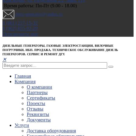
Краснодар, ул. Раздельная 2/2; офис 110
Время работы: Пн-Пт (9.00 - 18.00)
mmc-generator@yandex.ru
8 (861) 217-15-32
8 (962) 855-92-29
Перезвоните мне
ДИЗЕЛЬНЫЕ ГЕНЕРАТОРЫ, ГАЗОВЫЕ ЭЛЕКТРОСТАНЦИИ, ВИЛОЧНЫЕ
ПОГРУЗЧИКИ, ИБП. ПРОДАЖА, ТЕХНИЧЕСКОЕ ОБСЛУЖИВАНИЕ ДИЗЕЛЬ
ГЕНЕРАТОРОВ. СЕРВИС И РЕМОНТ ДГУ.
✕
Главная
Компания
О компании
Партнеры
Сертификаты
Проекты
Отзывы
Реквизиты
Документы
Услуги
Доставка оборудования