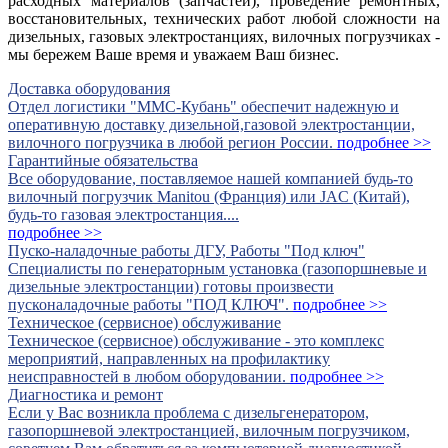
расходных материалов (запчастей), проведение ремонтных,
восстановительных, технических работ любой сложности на
дизельных, газовых электростанциях, вилочных погрузчиках -
мы бережем Ваше время и уважаем Ваш бизнес.
Доставка оборудования
Отдел логистики "ММС-Кубань" обеспечит надежную и
оперативную доставку дизельной,газовой электростанции,
вилочного погрузчика в любой регион России.
подробнее >>
Гарантийные обязательства
Все оборудование, поставляемое нашей компанией будь-то
вилочный погрузчик Manitou (Франция) или JAC (Китай),
будь-то газовая электростанция....
подробнее >>
Пуско-наладочные работы ДГУ, Работы "Под ключ"
Специалисты по генераторным установка (газопоршневые и
дизельные электростанции) готовы произвести
пусконаладочные работы "ПОД КЛЮЧ".
подробнее >>
Техническое (сервисное) обслуживание
Техническое (сервисное) обслуживание - это комплекс
мероприятий, направленных на профилактику
неисправностей в любом оборудовании.
подробнее >>
Диагностика и ремонт
Если у Вас возникла проблема с дизельгенератором,
газопоршневой электростанцией, вилочным погрузчиком,