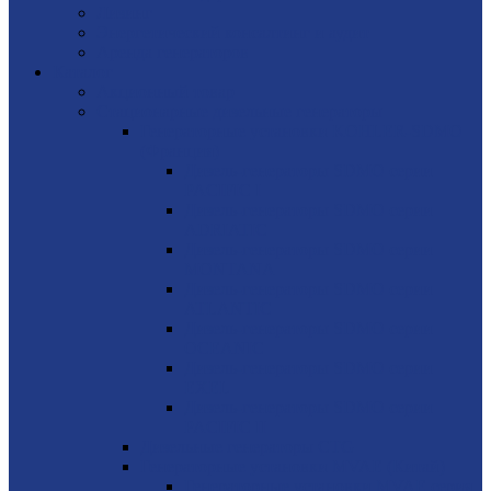
Лизинг
Энергетический консалтинг и аудит
Аренда генераторов
Каталог
Акционный товар
Стационарные дизельные генераторы
Генераторные установки KOHLER-SDMO
(Франция)
Дизель-генераторы SDMO серии
PACIFIC I
Дизель-генераторы SDMO серии
ADRIATIC
Дизель-генераторы SDMO серии
MONTANA
Дизель-генераторы SDMO серии
ATLANTIC
Дизель-генераторы SDMO серии
OCEANIC
Дизель-генераторы SDMO серии
EXEL
Дизель-генераторы SDMO серии
PACIFIC II
Дизельные генераторы CTG
Генераторные установки MVAE (Китай)
Генераторные установки MVAE серия