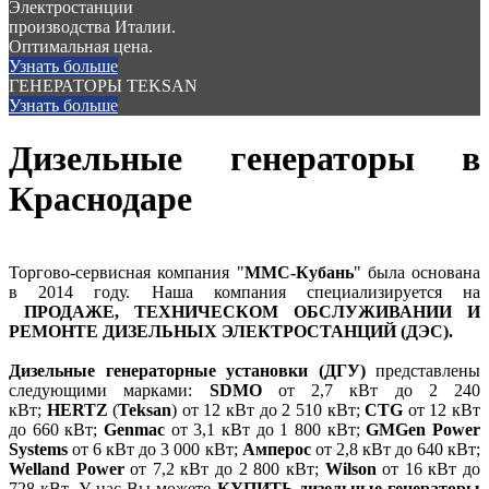
Электростанции
производства Италии.
Оптимальная цена.
Узнать больше
ГЕНЕРАТОРЫ TEKSAN
Узнать больше
Дизельные генераторы в
Краснодаре
Торгово-сервисная компания "
ММС-Кубань
" была основана
в 2014 году. Наша компания специализируется на
ПРОДАЖЕ, ТЕХНИЧЕСКОМ ОБСЛУЖИВАНИИ И
РЕМОНТЕ ДИЗЕЛЬНЫХ ЭЛЕКТРОСТАНЦИЙ (ДЭС).
Дизельные генераторные установки (ДГУ)
представлены
следующими марками:
SDMO
от 2,7 кВт до 2 240
кВт;
HERTZ
(
Teksan
) от 12 кВт до 2 510 кВт;
CTG
от 12 кВт
до 660 кВт;
Genmac
от 3,1 кВт до 1 800 кВт;
GMGen Power
Systems
от 6 кВт до 3 000 кВт;
Амперос
от 2,8 кВт до 640 кВт;
Welland Power
от 7,2 кВт до 2 800 кВт;
Wilson
от 16 кВт до
728 кВт. У нас Вы можете
КУПИТЬ
дизельные генераторы