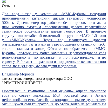
Отзывы
Два года назад у компании «ММС-Кубань» покупали
промышленный китайский дизель генератор мощностью
500квт. Дизель генератор работает без вопросов, но и мы за
ним хорошо смотрим, своевременно делаем гарантийное
техническое обслуживание дизель генератора. В прошлом
году купили китайский вилочный погрузчик «JAC» 1,5 тонн
у «ММС-Кубань». Через год планируем довести
магистральный газ и купить газо-поршневую станцию, чтоб
тепло выдавала и холод. Обязательно обратимся в «ММС-
Кубань», потому как ранее компания зарекомендовала себя
положительно и по поставке, и по пуско-наладке, и по
сервису. Работают оперативно и порядочно, отвечают за свои
слова, не гнут цену. Желаю удачи и здоровья.
Владимир Морозов
заместитель генерального директора ООО
"РЕМСТРОЙИНВЕСТ"
Обратилась в компанию «ММС-Кубань» апреле прошлого
года по совету знакомых. Мой гостевой дом в Анапе
небольшой, но есть бассейн, и кондиционеры везде, поэтому
очень нужен был генератор. А до этого долго не решалась на