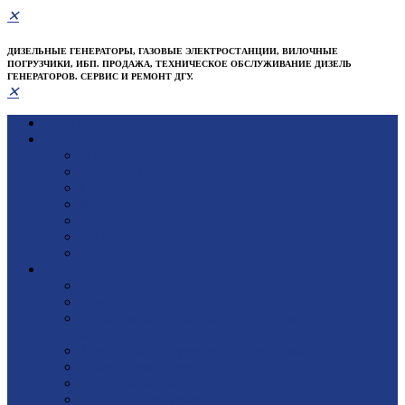
✕
ДИЗЕЛЬНЫЕ ГЕНЕРАТОРЫ, ГАЗОВЫЕ ЭЛЕКТРОСТАНЦИИ, ВИЛОЧНЫЕ
ПОГРУЗЧИКИ, ИБП. ПРОДАЖА, ТЕХНИЧЕСКОЕ ОБСЛУЖИВАНИЕ ДИЗЕЛЬ
ГЕНЕРАТОРОВ. СЕРВИС И РЕМОНТ ДГУ.
✕
Главная
Компания
О компании
Партнеры
Сертификаты
Проекты
Отзывы
Реквизиты
Документы
Услуги
Доставка оборудования
Гарантийные обязательства
Пуско-наладочные работы ДГУ, Работы "Под
ключ"
Техническое (сервисное) обслуживание
Диагностика и ремонт
Поставка запчастей
Участие в тендерах