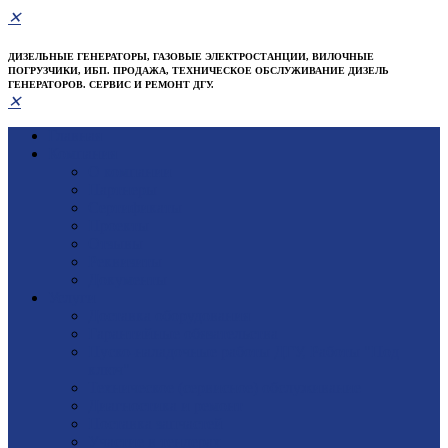
✕
ДИЗЕЛЬНЫЕ ГЕНЕРАТОРЫ, ГАЗОВЫЕ ЭЛЕКТРОСТАНЦИИ, ВИЛОЧНЫЕ
ПОГРУЗЧИКИ, ИБП. ПРОДАЖА, ТЕХНИЧЕСКОЕ ОБСЛУЖИВАНИЕ ДИЗЕЛЬ
ГЕНЕРАТОРОВ. СЕРВИС И РЕМОНТ ДГУ.
✕
Главная
Компания
О компании
Партнеры
Сертификаты
Проекты
Отзывы
Реквизиты
Документы
Услуги
Доставка оборудования
Гарантийные обязательства
Пуско-наладочные работы ДГУ, Работы "Под
ключ"
Техническое (сервисное) обслуживание
Диагностика и ремонт
Поставка запчастей
Участие в тендерах