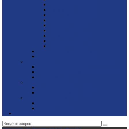
John Deere 30 - 250 кВА
Cummins 10 - 2750 кВА
Volvo Penta 85 - 630 кВА
MTU 650 - 3000 кВА
Perkins 9 - 2250 кВА
Iveco 30 - 500 кВА
Doosan 250 - 750 кВА
Scania 250 - 700 кВА
Kohler 19 - 63 кВА
Дизельные генераторы Wilson
Дизельные генераторы Elcos
Газовые электростанции, ИБП, стабилизаторы
Газовые электростанции
ИБП (источник бесперебойного питания)
Стабилизаторы
Портативные генераторы
Миниэлектростанции SDMO
Миниэлектростанции MVAE
Вилочные погрузчики JAC
Авто­погрузчики
Электро­погрузчики
Контакты