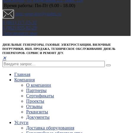
Краснодар, ул. Раздельная 2/2; офис 110
Время работы: Пн-Пт (9.00 - 18.00)
mmc-generator@yandex.ru
8 (861) 217-15-32
8 (962) 855-92-29
Перезвоните мне
ДИЗЕЛЬНЫЕ ГЕНЕРАТОРЫ, ГАЗОВЫЕ ЭЛЕКТРОСТАНЦИИ, ВИЛОЧНЫЕ
ПОГРУЗЧИКИ, ИБП. ПРОДАЖА, ТЕХНИЧЕСКОЕ ОБСЛУЖИВАНИЕ ДИЗЕЛЬ
ГЕНЕРАТОРОВ. СЕРВИС И РЕМОНТ ДГУ.
✕
Главная
Компания
О компании
Партнеры
Сертификаты
Проекты
Отзывы
Реквизиты
Документы
Услуги
Доставка оборудования