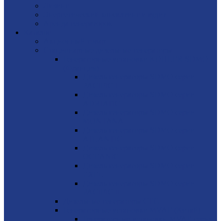
Лизинг
Энергетический консалтинг и аудит
Аренда генераторов
Каталог
Акционный товар
Стационарные дизельные генераторы
Генераторные установки KOHLER-SDMO
(Франция)
Дизель-генераторы SDMO серии
PACIFIC I
Дизель-генераторы SDMO серии
ADRIATIC
Дизель-генераторы SDMO серии
MONTANA
Дизель-генераторы SDMO серии
ATLANTIC
Дизель-генераторы SDMO серии
OCEANIC
Дизель-генераторы SDMO серии
EXEL
Дизель-генераторы SDMO серии
PACIFIC II
Дизельные генераторы CTG
Генераторные установки MVAE (Китай)
Генераторные установки MVAE серия