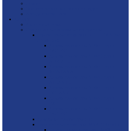
Лизинг
Энергетический консалтинг и аудит
Аренда генераторов
Каталог
Акционный товар
Стационарные дизельные генераторы
Генераторные установки KOHLER-SDMO
(Франция)
Дизель-генераторы SDMO серии
PACIFIC I
Дизель-генераторы SDMO серии
ADRIATIC
Дизель-генераторы SDMO серии
MONTANA
Дизель-генераторы SDMO серии
ATLANTIC
Дизель-генераторы SDMO серии
OCEANIC
Дизель-генераторы SDMO серии
EXEL
Дизель-генераторы SDMO серии
PACIFIC II
Дизельные генераторы CTG
Генераторные установки MVAE (Китай)
Генераторные установки MVAE серия