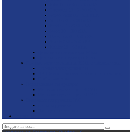
John Deere 30 - 250 кВА
Cummins 10 - 2750 кВА
Volvo Penta 85 - 630 кВА
MTU 650 - 3000 кВА
Perkins 9 - 2250 кВА
Iveco 30 - 500 кВА
Doosan 250 - 750 кВА
Scania 250 - 700 кВА
Kohler 19 - 63 кВА
Дизельные генераторы Wilson
Дизельные генераторы Elcos
Газовые электростанции, ИБП, стабилизаторы
Газовые электростанции
ИБП (источник бесперебойного питания)
Стабилизаторы
Портативные генераторы
Миниэлектростанции SDMO
Миниэлектростанции MVAE
Вилочные погрузчики JAC
Авто­погрузчики
Электро­погрузчики
Контакты