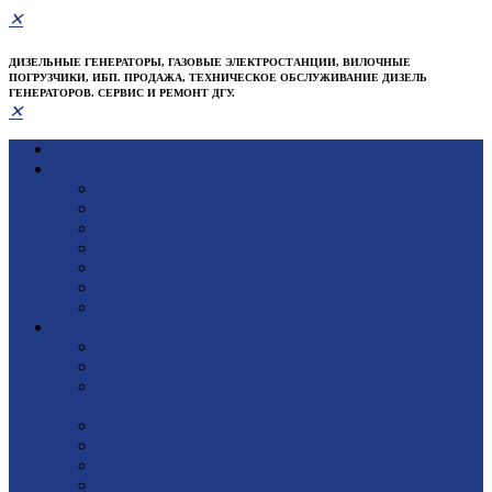
✕
ДИЗЕЛЬНЫЕ ГЕНЕРАТОРЫ, ГАЗОВЫЕ ЭЛЕКТРОСТАНЦИИ, ВИЛОЧНЫЕ
ПОГРУЗЧИКИ, ИБП. ПРОДАЖА, ТЕХНИЧЕСКОЕ ОБСЛУЖИВАНИЕ ДИЗЕЛЬ
ГЕНЕРАТОРОВ. СЕРВИС И РЕМОНТ ДГУ.
✕
Главная
Компания
О компании
Партнеры
Сертификаты
Проекты
Отзывы
Реквизиты
Документы
Услуги
Доставка оборудования
Гарантийные обязательства
Пуско-наладочные работы ДГУ, Работы "Под
ключ"
Техническое (сервисное) обслуживание
Диагностика и ремонт
Поставка запчастей
Участие в тендерах