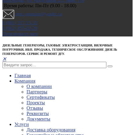
Краснодар, ул. Раздельная 2/2; офис 110
Время работы: Пн-Пт (9.00 - 18.00)
mmc-generator@yandex.ru
8 (861) 217-15-32
8 (962) 855-92-29
Перезвоните мне
ДИЗЕЛЬНЫЕ ГЕНЕРАТОРЫ, ГАЗОВЫЕ ЭЛЕКТРОСТАНЦИИ, ВИЛОЧНЫЕ
ПОГРУЗЧИКИ, ИБП. ПРОДАЖА, ТЕХНИЧЕСКОЕ ОБСЛУЖИВАНИЕ ДИЗЕЛЬ
ГЕНЕРАТОРОВ. СЕРВИС И РЕМОНТ ДГУ.
✕
Главная
Компания
О компании
Партнеры
Сертификаты
Проекты
Отзывы
Реквизиты
Документы
Услуги
Доставка оборудования