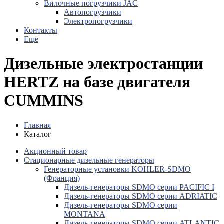
Вилочные погрузчики JAC
Авто­погрузчики
Электро­погрузчики
Контакты
Еще
Дизельные электростанции
HERTZ на базе двигателя
CUMMINS
Главная
Каталог
Акционный товар
Стационарные дизельные генераторы
Генераторные установки KOHLER-SDMO
(Франция)
Дизель-генераторы SDMO серии PACIFIC I
Дизель-генераторы SDMO серии ADRIATIC
Дизель-генераторы SDMO серии
MONTANA
Дизель-генераторы SDMO серии ATLANTIC