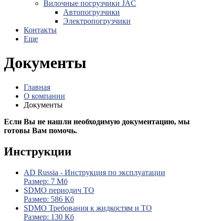
Вилочные погрузчики JAC
Авто­погрузчики
Электро­погрузчики
Контакты
Еще
Документы
Главная
О компании
Документы
Если Вы не нашли необходимую документацию, мы
готовы Вам помочь.
Инструкции
AD Russia - Инструкция по эксплуатации
Размер: 7 Мб
SDMO периодич ТО
Размер: 586 Кб
SDMO Требования к жидкостям и ТО
Размер: 130 Кб