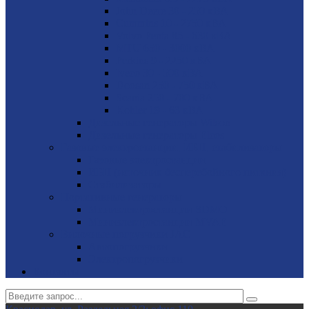
John Deere 30 - 250 кВА
Cummins 10 - 2750 кВА
Volvo Penta 85 - 630 кВА
MTU 650 - 3000 кВА
Perkins 9 - 2250 кВА
Iveco 30 - 500 кВА
Doosan 250 - 750 кВА
Scania 250 - 700 кВА
Kohler 19 - 63 кВА
Дизельные генераторы Wilson
Дизельные генераторы Elcos
Газовые электростанции, ИБП, стабилизаторы
Газовые электростанции
ИБП (источник бесперебойного питания)
Стабилизаторы
Портативные генераторы
Миниэлектростанции SDMO
Миниэлектростанции MVAE
Вилочные погрузчики JAC
Авто­погрузчики
Электро­погрузчики
Контакты