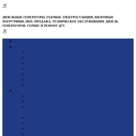
✕
ДИЗЕЛЬНЫЕ ГЕНЕРАТОРЫ, ГАЗОВЫЕ ЭЛЕКТРОСТАНЦИИ, ВИЛОЧНЫЕ
ПОГРУЗЧИКИ, ИБП. ПРОДАЖА, ТЕХНИЧЕСКОЕ ОБСЛУЖИВАНИЕ ДИЗЕЛЬ
ГЕНЕРАТОРОВ. СЕРВИС И РЕМОНТ ДГУ.
✕
Главная
Компания
О компании
Партнеры
Сертификаты
Проекты
Отзывы
Реквизиты
Документы
Услуги
Доставка оборудования
Гарантийные обязательства
Пуско-наладочные работы ДГУ, Работы "Под
ключ"
Техническое (сервисное) обслуживание
Диагностика и ремонт
Поставка запчастей
Участие в тендерах