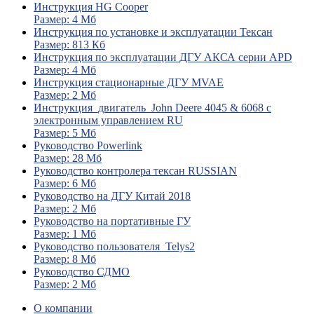
Инструкция HG Cooper
Размер: 4 Мб
Инструкция по установке и эксплуатации Тексан
Размер: 813 Кб
Инструкция по эксплуатации ДГУ АКСА серии APD
Размер: 4 Мб
Инструкция стационарные ДГУ MVAE
Размер: 2 Мб
Инструкция_двигатель_John Deere 4045 & 6068 с
электронным управлением RU
Размер: 5 Мб
Руководство Powerlink
Размер: 28 Мб
Руководство контролера тексан RUSSIAN
Размер: 6 Мб
Руководство на ДГУ Китай 2018
Размер: 2 Мб
Руководство на портативные ГУ
Размер: 1 Мб
Руководство пользователя_Telys2
Размер: 8 Мб
Руководство СДМО
Размер: 2 Мб
О компании