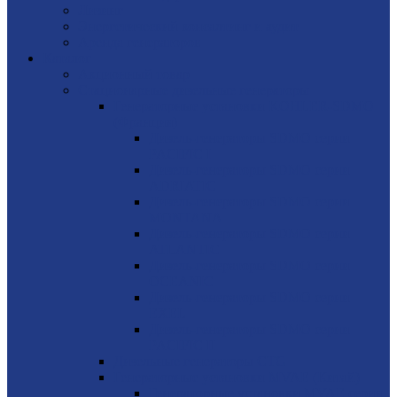
Лизинг
Энергетический консалтинг и аудит
Аренда генераторов
Каталог
Акционный товар
Стационарные дизельные генераторы
Генераторные установки KOHLER-SDMO
(Франция)
Дизель-генераторы SDMO серии
PACIFIC I
Дизель-генераторы SDMO серии
ADRIATIC
Дизель-генераторы SDMO серии
MONTANA
Дизель-генераторы SDMO серии
ATLANTIC
Дизель-генераторы SDMO серии
OCEANIC
Дизель-генераторы SDMO серии
EXEL
Дизель-генераторы SDMO серии
PACIFIC II
Дизельные генераторы CTG
Генераторные установки MVAE (Китай)
Генераторные установки MVAE серия