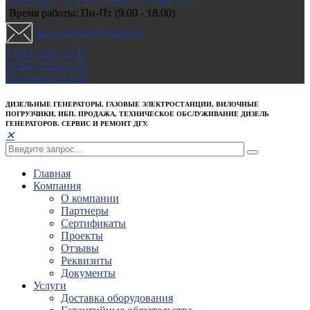
Краснодар, ул. Раздельная 2/2; офис 110
Время работы: Пн-Пт (9.00 - 18.00)
mmc-generator@yandex.ru
8 (861) 217-15-32
8 (962) 855-92-29
Перезвоните мне
ДИЗЕЛЬНЫЕ ГЕНЕРАТОРЫ, ГАЗОВЫЕ ЭЛЕКТРОСТАНЦИИ, ВИЛОЧНЫЕ
ПОГРУЗЧИКИ, ИБП. ПРОДАЖА, ТЕХНИЧЕСКОЕ ОБСЛУЖИВАНИЕ ДИЗЕЛЬ
ГЕНЕРАТОРОВ. СЕРВИС И РЕМОНТ ДГУ.
✕
Главная
Компания
О компании
Партнеры
Сертификаты
Проекты
Отзывы
Реквизиты
Документы
Услуги
Доставка оборудования