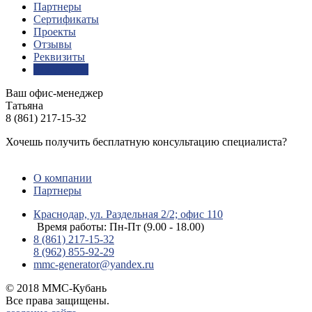
Партнеры
Сертификаты
Проекты
Отзывы
Реквизиты
Документы
Ваш офис-менеджер
Татьяна
8 (861) 217-15-32
Хочешь получить бесплатную консультацию специалиста?
ЗАДАТЬ ВОПРОС
О компании
Партнеры
Краснодар, ул. Раздельная 2/2; офис 110
Время работы: Пн-Пт (9.00 - 18.00)
8 (861) 217-15-32
8 (962) 855-92-29
mmc-generator@yandex.ru
© 2018 ММС-Кубань
Все права защищены.