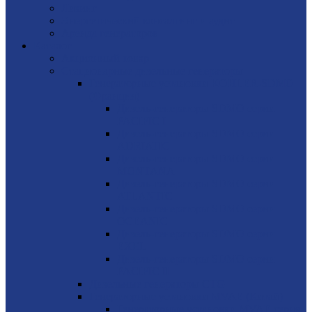
Лизинг
Энергетический консалтинг и аудит
Аренда генераторов
Каталог
Акционный товар
Стационарные дизельные генераторы
Генераторные установки KOHLER-SDMO
(Франция)
Дизель-генераторы SDMO серии
PACIFIC I
Дизель-генераторы SDMO серии
ADRIATIC
Дизель-генераторы SDMO серии
MONTANA
Дизель-генераторы SDMO серии
ATLANTIC
Дизель-генераторы SDMO серии
OCEANIC
Дизель-генераторы SDMO серии
EXEL
Дизель-генераторы SDMO серии
PACIFIC II
Дизельные генераторы CTG
Генераторные установки MVAE (Китай)
Генераторные установки MVAE серия