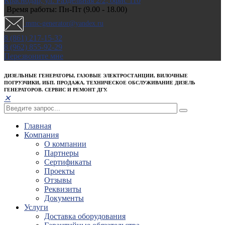
Краснодар, ул. Раздельная 2/2; офис 110
Время работы: Пн-Пт (9.00 - 18.00)
mmc-generator@yandex.ru
8 (861) 217-15-32
8 (962) 855-92-29
Перезвоните мне
ДИЗЕЛЬНЫЕ ГЕНЕРАТОРЫ, ГАЗОВЫЕ ЭЛЕКТРОСТАНЦИИ, ВИЛОЧНЫЕ
ПОГРУЗЧИКИ, ИБП. ПРОДАЖА, ТЕХНИЧЕСКОЕ ОБСЛУЖИВАНИЕ ДИЗЕЛЬ
ГЕНЕРАТОРОВ. СЕРВИС И РЕМОНТ ДГУ.
✕
Главная
Компания
О компании
Партнеры
Сертификаты
Проекты
Отзывы
Реквизиты
Документы
Услуги
Доставка оборудования