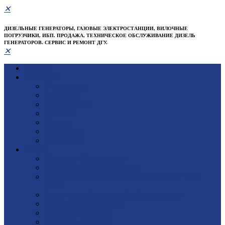
✕
ДИЗЕЛЬНЫЕ ГЕНЕРАТОРЫ, ГАЗОВЫЕ ЭЛЕКТРОСТАНЦИИ, ВИЛОЧНЫЕ
ПОГРУЗЧИКИ, ИБП. ПРОДАЖА, ТЕХНИЧЕСКОЕ ОБСЛУЖИВАНИЕ ДИЗЕЛЬ
ГЕНЕРАТОРОВ. СЕРВИС И РЕМОНТ ДГУ.
✕
Главная
Компания
О компании
Партнеры
Сертификаты
Проекты
Отзывы
Реквизиты
Документы
Услуги
Доставка оборудования
Гарантийные обязательства
Пуско-наладочные работы ДГУ, Работы "Под
ключ"
Техническое (сервисное) обслуживание
Диагностика и ремонт
Поставка запчастей
Участие в тендерах