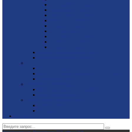
John Deere 30 - 250 кВА
Cummins 10 - 2750 кВА
Volvo Penta 85 - 630 кВА
MTU 650 - 3000 кВА
Perkins 9 - 2250 кВА
Iveco 30 - 500 кВА
Doosan 250 - 750 кВА
Scania 250 - 700 кВА
Kohler 19 - 63 кВА
Дизельные генераторы Wilson
Дизельные генераторы Elcos
Газовые электростанции, ИБП, стабилизаторы
Газовые электростанции
ИБП (источник бесперебойного питания)
Стабилизаторы
Портативные генераторы
Миниэлектростанции SDMO
Миниэлектростанции MVAE
Вилочные погрузчики JAC
Авто­погрузчики
Электро­погрузчики
Контакты